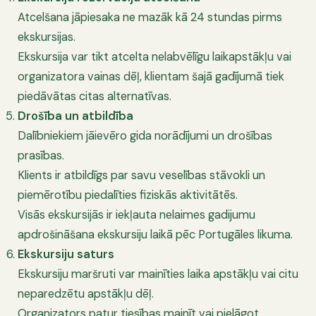
Atcelšana jāpiesaka ne mazāk kā 24 stundas pirms
ekskursijas.
Ekskursija var tikt atcelta nelabvēlīgu laikapstākļu vai
organizatora vainas dēļ, klientam šajā gadījumā tiek
piedāvātas citas alternatīvas.
Drošība un atbildība
Dalībniekiem jāievēro gida norādījumi un drošības
prasības.
Klients ir atbildīgs par savu veselības stāvokli un
piemērotību piedalīties fiziskās aktivitātēs.
Visās ekskursijās ir iekļauta nelaimes gadijumu
apdrošināšana ekskursiju laikā pēc Portugāles likuma.
Ekskursiju saturs
Ekskursiju maršruti var mainīties laika apstākļu vai citu
neparedzētu apstākļu dēļ.
Organizators patur tiesības mainīt vai pielāgot